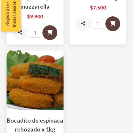
Iniciar Sesión
Regístrate /
muzzarella
$7.500
$9.900
Bocadito de espinaca
rebozado x 1kg